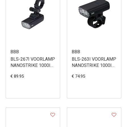
BBB
BBB
BLS-267I VOORLAMP
BLS-263I VOORLAMP
NANOSTRIKE 1000I
NANOSTRIKE 1000I
PLUS +
2200MAH
€ 89.95
€ 74.95
CENTERMOUNT +
WIRELESS REMOTE