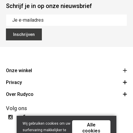
Schrijf je in op onze nieuwsbrief
Inschrijven
Onze winkel
Privacy
Rudyco
Biezestraat 38
Over Rudyco
Algemene voorwaarden
9220 Hamme
Route
Disclaimer
Over ons
Volg ons
052 47 71 27
Privacy Policy
BE 0893.944.278
Contact
Wij gebruiken cookies om uw
Rudyco Cycling Team
Alle
surfervaring makkelijker te
cookies