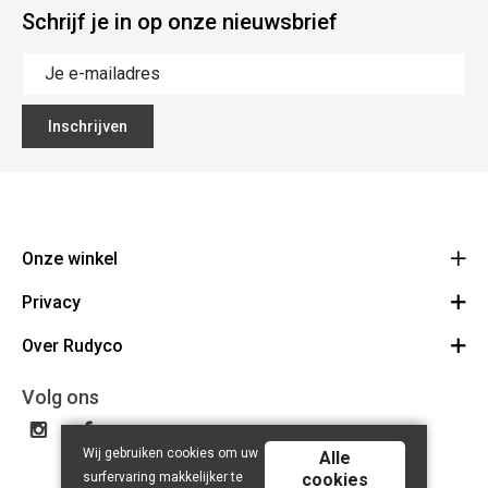
Schrijf je in op onze nieuwsbrief
Inschrijven
Onze winkel
Privacy
Rudyco
Biezestraat 38
Over Rudyco
Algemene voorwaarden
9220 Hamme
Route
Disclaimer
Over ons
Volg ons
052 47 71 27
Privacy Policy
BE 0893.944.278
Contact
Wij gebruiken cookies om uw
Rudyco Cycling Team
Alle
surfervaring makkelijker te
cookies