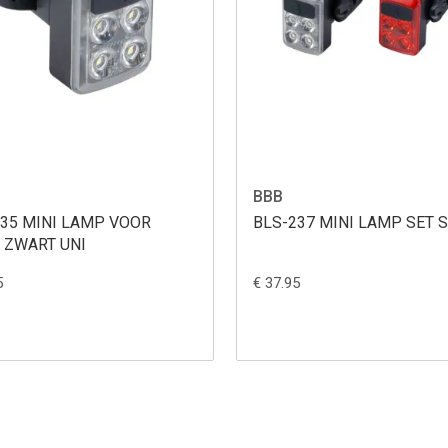
BBB
235 MINI LAMP VOOR
BLS-2
 ZWART UNI
5
€ 37.95