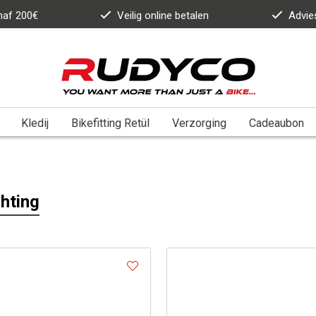
anaf 200€
Veilig online betalen
Advie
Kledij
Bikefitting Retül
Verzorging
Cadeaubon
chting