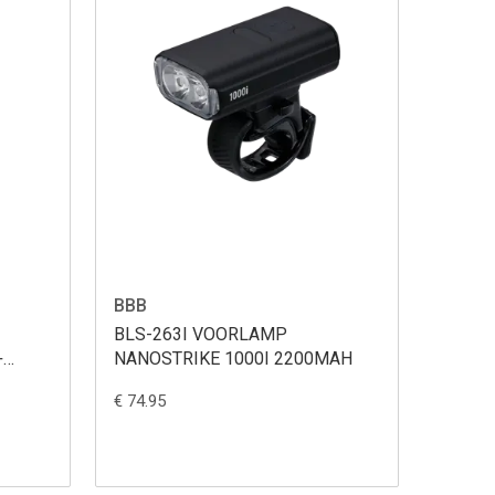
BBB
BLS-263I VOORLAMP
NANOSTRIKE 1000I 2200MAH
SS
€ 74.95