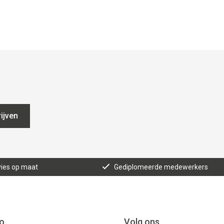
ijven
ies op maat
Gediplomeerde medewerkers
o
Volg ons