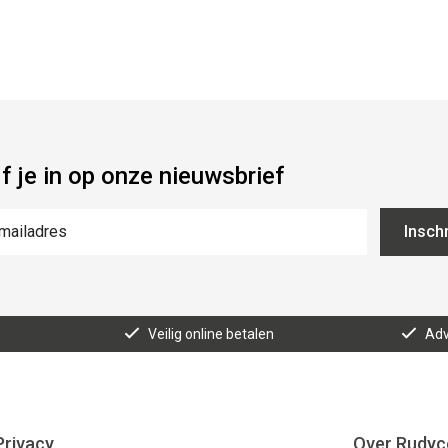
jf je in op onze nieuwsbrief
Inschr
Veilig online betalen
Adv
Privacy
Over Rudyc