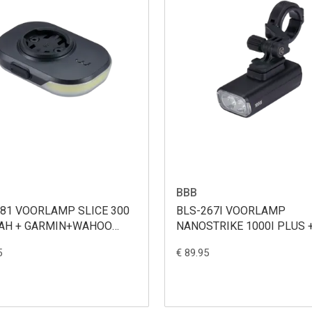
BBB
281 VOORLAMP SLICE 300
BLS-267I VOORLAMP
AH + GARMIN+WAHOO
NANOSTRIKE 1000I PLUS +
RT
CENTERMOUNT + WIRELE
5
€ 89.95
REMOTE