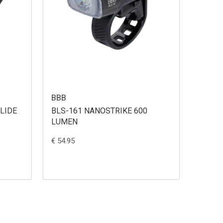
BBB
37 MINI LAMP SET SLIDE
BLS-161 NANOSTRIKE 600
LUMEN
€ 54.95