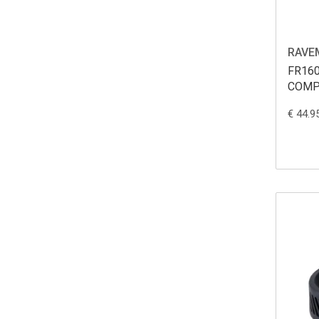
RAVE
FR16
COMP
€ 44.9