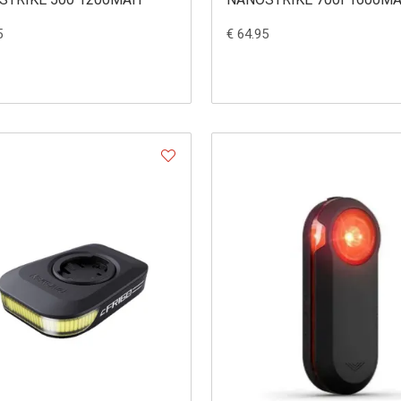
5
€ 64.95