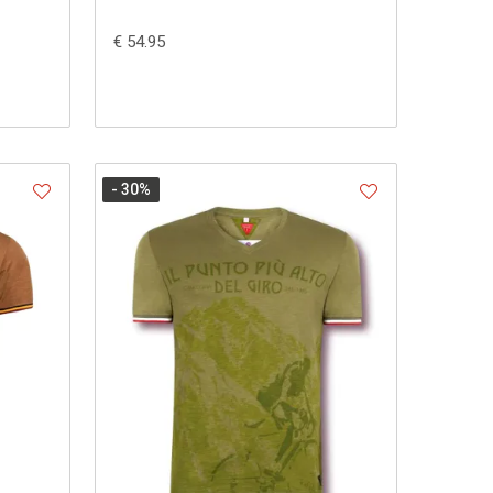
€ 54.95
- 30
%