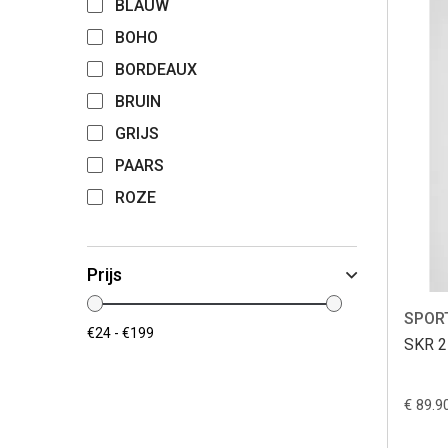
BLAUW
BOHO
BORDEAUX
BRUIN
GRIJS
PAARS
ROZE
Prijs
SPOR
SKR 
€ 89.9