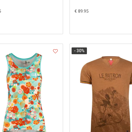
5
€ 89.95
- 30
%