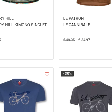
RY HILL
LE PATRON
RY HILL KIMONO SINGLET
LE CANNIBALE
5
€ 34.97
€ 49.95
- 30
%