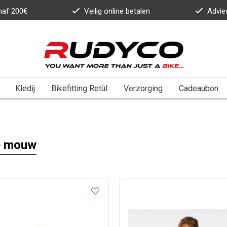
anaf 200€
Veilig online betalen
Advie
Kledij
Bikefitting Retül
Verzorging
Cadeaubon
e mouw