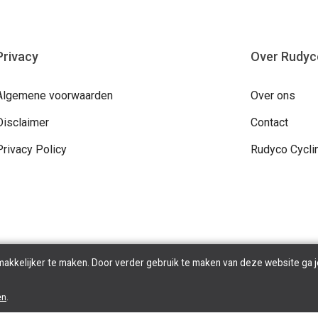
Privacy
Over Rudyc
Algemene voorwaarden
Over ons
Disclaimer
Contact
Privacy Policy
Rudyco Cycli
makkelijker te maken. Door verder gebruik te maken van deze website ga j
en
.
Copyright © 2026 Rudyco. All Rights Reserved | Powered By
Tilroy