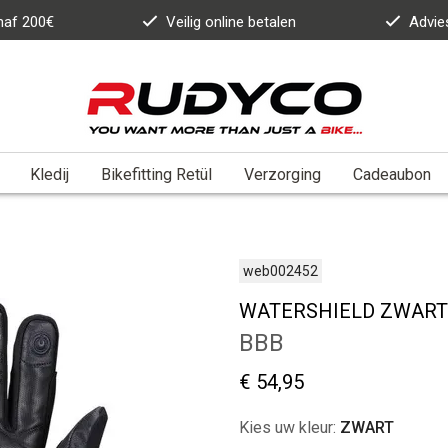
anaf 200€
Veilig online betalen
Advie
Kledij
Bikefitting Retül
Verzorging
Cadeaubon
web002452
WATERSHIELD ZWART
BBB
€ 54,95
Kies uw kleur:
ZWART