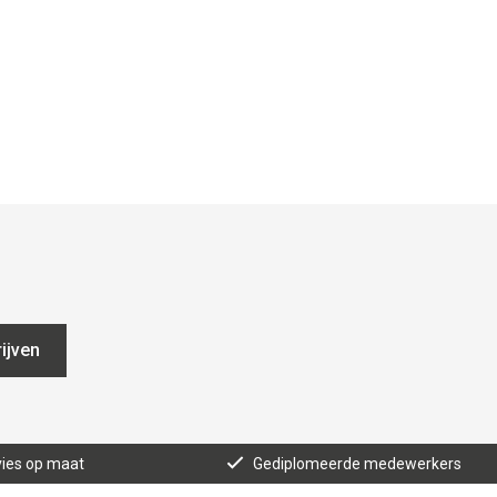
ijven
ies op maat
Gediplomeerde medewerkers