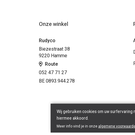
Onze winkel
Rudyco
Biezestraat 38
9220 Hamme
Route
052 47 71 27
BE 0893.944.278
Wij gebruiken cookies om uw surfervaring 
hiermee akkoord.
Meer info vind je in onze
algemene voorwaard