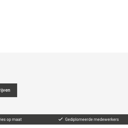
ijven
ies op maat
Gediplomeerde medewerkers