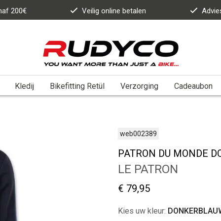
anaf 200€
Veilig online betalen
Advie
Kledij
Bikefitting Retül
Verzorging
Cadeaubon
web002389
PATRON DU MONDE 
LE PATRON
€ 79,95
Kies uw kleur:
DONKERBLAU