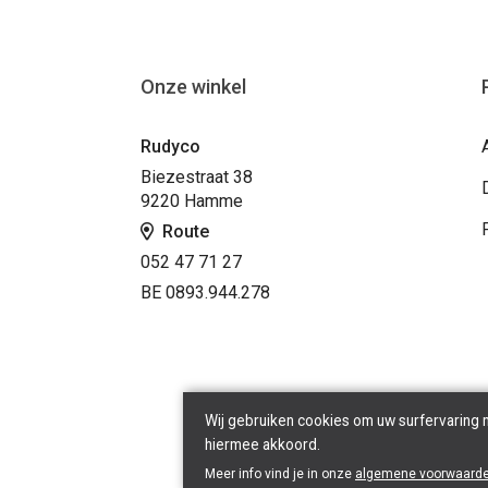
Onze winkel
Rudyco
Biezestraat 38
9220 Hamme
Route
052 47 71 27
BE 0893.944.278
Wij gebruiken cookies om uw surfervaring 
hiermee akkoord.
Meer info vind je in onze
algemene voorwaard