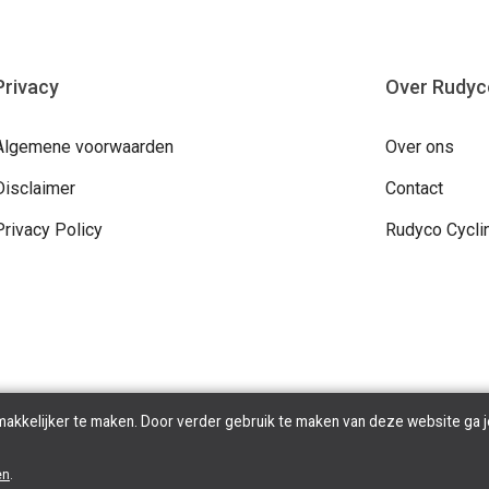
Privacy
Over Rudyc
Algemene voorwaarden
Over ons
Disclaimer
Contact
Privacy Policy
Rudyco Cycli
makkelijker te maken. Door verder gebruik te maken van deze website ga j
Copyright © 2026 Rudyco. All Rights Reserved | Powered By
Tilroy
en
.