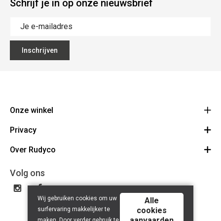
Schrijf je in op onze nieuwsbrief
Inschrijven
Onze winkel
Privacy
Rudyco
Biezestraat 38
Over Rudyco
Algemene voorwaarden
9220 Hamme
Route
Disclaimer
Over ons
Volg ons
052 47 71 27
Privacy Policy
BE 0893.944.278
Contact
Wij gebruiken cookies om uw
Rudyco Cycling Team
Alle
surfervaring makkelijker te
cookies
aanvaarden
maken. Door verder gebruik te