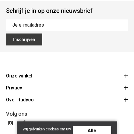
Schrijf je in op onze nieuwsbrief
Inschrijven
Onze winkel
Privacy
Rudyco
Biezestraat 38
Over Rudyco
Algemene voorwaarden
9220 Hamme
Route
Disclaimer
Over ons
Volg ons
052 47 71 27
Privacy Policy
BE 0893.944.278
Contact
Wij gebruiken cookies om uw
Rudyco Cycling Team
Alle