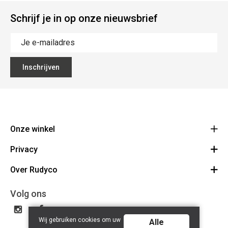
Schrijf je in op onze nieuwsbrief
Inschrijven
Onze winkel
Privacy
Rudyco
Biezestraat 38
Over Rudyco
Algemene voorwaarden
9220 Hamme
Route
Disclaimer
Over ons
Volg ons
052 47 71 27
Privacy Policy
BE 0893.944.278
Contact
Wij gebruiken cookies om uw
Rudyco Cycling Team
Alle