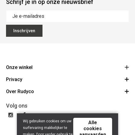
Schrijf je in op onze nieuwsbrief
Inschrijven
Onze winkel
Privacy
Rudyco
Biezestraat 38
Over Rudyco
Algemene voorwaarden
9220 Hamme
Route
Disclaimer
Over ons
Volg ons
052 47 71 27
Privacy Policy
BE 0893.944.278
Contact
Wij gebruiken cookies om uw
Rudyco Cycling Team
Alle
surfervaring makkelijker te
cookies
aanvaarden
maken. Door verder gebruik te